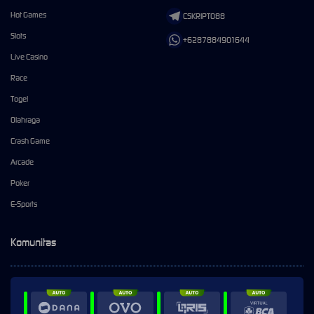
Hot Games
CSKRIPTO88
Slots
+6287884901644
Live Casino
Race
Togel
Olahraga
Crash Game
Arcade
Poker
E-Sports
Komunitas