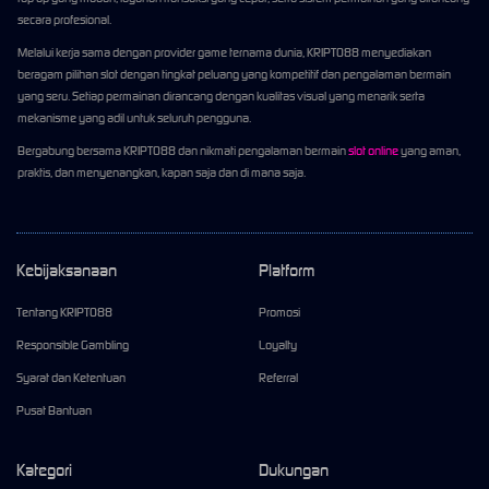
secara profesional.
Melalui kerja sama dengan provider game ternama dunia, KRIPTO88 menyediakan
beragam pilihan slot dengan tingkat peluang yang kompetitif dan pengalaman bermain
yang seru. Setiap permainan dirancang dengan kualitas visual yang menarik serta
mekanisme yang adil untuk seluruh pengguna.
Bergabung bersama KRIPTO88 dan nikmati pengalaman bermain
slot online
yang aman,
praktis, dan menyenangkan, kapan saja dan di mana saja.
Kebijaksanaan
Platform
Tentang KRIPTO88
Promosi
Responsible Gambling
Loyalty
Syarat dan Ketentuan
Referral
Pusat Bantuan
Kategori
Dukungan