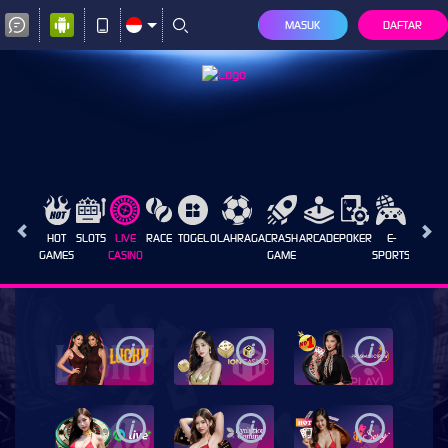
MASUK
DAFTAR
HOT
SLOTS
LIVE
RACE
TOGEL
OLAHRAGA
CRASH
ARCADE
POKER
E-
PROMO
GAMES
CASINO
GAME
SPORTS
i
i
i
i
i
i