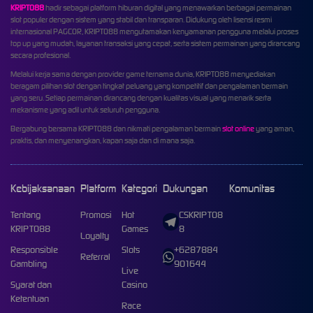
KRIPTO88
hadir sebagai platform hiburan digital yang menawarkan berbagai permainan
slot populer dengan sistem yang stabil dan transparan. Didukung oleh lisensi resmi
internasional PAGCOR, KRIPTO88 mengutamakan kenyamanan pengguna melalui proses
top up yang mudah, layanan transaksi yang cepat, serta sistem permainan yang dirancang
secara profesional.
Melalui kerja sama dengan provider game ternama dunia, KRIPTO88 menyediakan
beragam pilihan slot dengan tingkat peluang yang kompetitif dan pengalaman bermain
yang seru. Setiap permainan dirancang dengan kualitas visual yang menarik serta
mekanisme yang adil untuk seluruh pengguna.
Bergabung bersama KRIPTO88 dan nikmati pengalaman bermain
slot online
yang aman,
praktis, dan menyenangkan, kapan saja dan di mana saja.
Kebijaksanaan
Platform
Kategori
Dukungan
Komunitas
Tentang
Promosi
Hot
CSKRIPTO8
KRIPTO88
Games
8
Loyalty
Responsible
Slots
+6287884
Referral
Gambling
901644
Live
Syarat dan
Casino
Ketentuan
Race