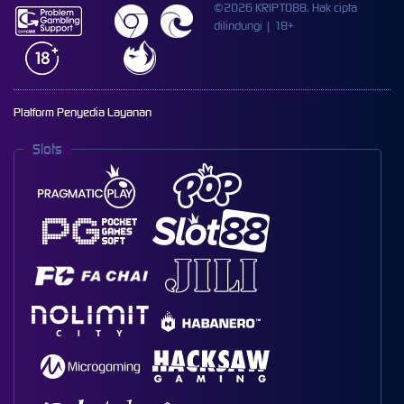
©2026 KRIPTO88. Hak cipta
dilindungi | 18+
Platform Penyedia Layanan
Slots